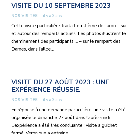
VISITE DU 10 SEPTEMBRE 2023
NOS VISITES
il y a 3 ans
Cette visite particulière traitait du thème des arbres sur
et autour des remparts actuels. Les photos illustrent le
cheminement des participants … – sur le rempart des
Dames, dans l’allée…
VISITE DU 27 AOÛT 2023 : UNE
EXPÉRIENCE RÉUSSIE.
NOS VISITES
il y a 3 ans
En réponse à une demande particulière, une visite a été
organisée le dimanche 27 août dans l’après-midi.
L’expérience a été très concluante : visite à guichet
fermé. Véronique a entraîné…