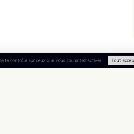
Tout accep
ne le contrôle sur ceux que vous souhaitez activer
DÉCOUVRIR L’ASSOCIATION
Présentation de l’association
ADHÉRER À L’ASSOCIATION