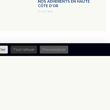
NOS ADHÉRENTS EN HAUTE
CÔTE D’OR
il y a 2 ans
ter
Tout refuser
Personnaliser
EN SAVOIR PLUS SUR BEAUNE
Mairie de Beaune
Office de tourisme