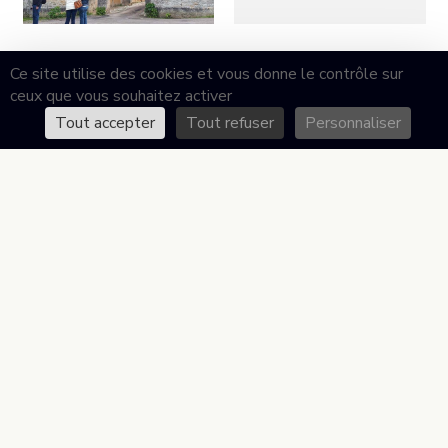
Ce site utilise des cookies et vous donne le contrôle sur
ceux que vous souhaitez activer
Tout accepter
Tout refuser
Personnaliser
LES AMIS DES REMPARTS DE BEAUNE
Maison des associations
19 rue Poterne
21200 Beaune
contact@remparts-beaune.fr
DÉCOUVRIR L’ASSOCIATION
Présentation de l’association